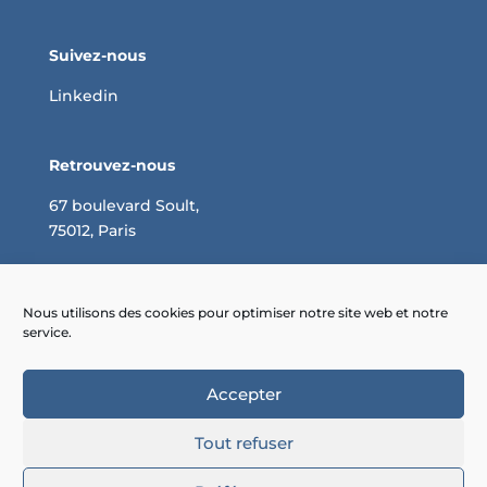
Suivez-nous
Linkedin
Retrouvez-nous
67 boulevard Soult,
75012, Paris
Négociation des achats : optimisez vos coûts
Pourquoi faire appel à un consultant en achats ?
Nous utilisons des cookies pour optimiser notre site web et notre
service.
Comment réaliser un cahier des charges des
achats ?
Accepter
Tout refuser