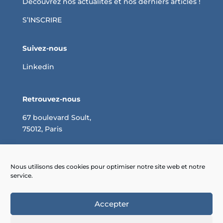
Découvrez nos actualités et nos derniers articles !
S’INSCRIRE
Suivez-nous
Linkedin
Retrouvez-nous
67 boulevard Soult,
75012, Paris
Négociation des achats : optimisez vos coûts
Pourquoi faire appel à un consultant en achats ?
Nous utilisons des cookies pour optimiser notre site web et notre
service.
Comment réaliser un cahier des charges des
achats ?
Accepter