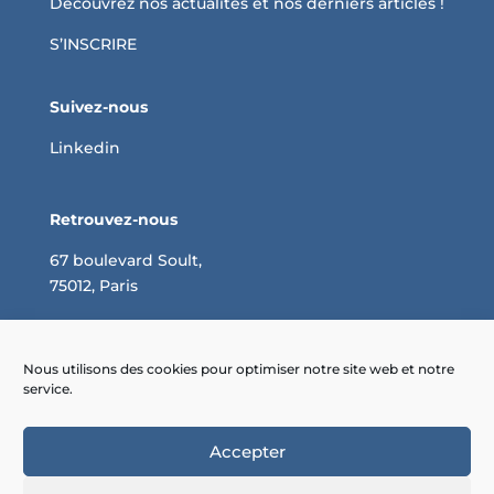
Découvrez nos actualités et nos derniers articles !
S’INSCRIRE
Suivez-nous
Linkedin
Retrouvez-nous
67 boulevard Soult,
75012, Paris
Négociation des achats : optimisez vos coûts
Pourquoi faire appel à un consultant en achats ?
Nous utilisons des cookies pour optimiser notre site web et notre
service.
Comment réaliser un cahier des charges des
achats ?
Accepter