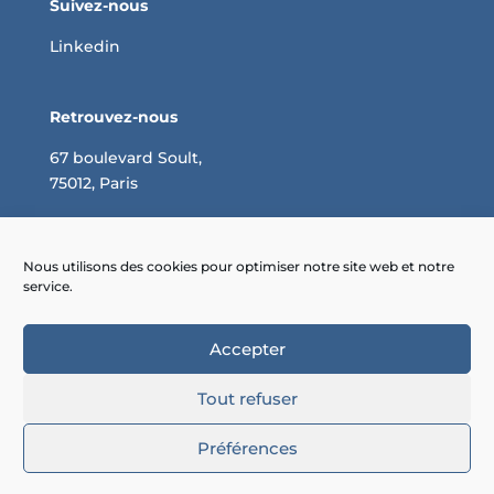
Suivez-nous
Linkedin
Retrouvez-nous
67 boulevard Soult,
75012, Paris
Négociation des achats : optimisez vos coûts
Pourquoi faire appel à un consultant en achats ?
Nous utilisons des cookies pour optimiser notre site web et notre
service.
Comment réaliser un cahier des charges des
achats ?
Accepter
Tout refuser
Préférences
By
Neocamino
with ✓